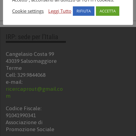
Cookie settings
Leggi Tutto
RIFIUTA
ACCETTA
IRP: sede per l’Italia
Cangelasio Costa 99
43039 Salsomaggiore
Terme
Cell: 329.9844068
e-mail:
ricercaprout@gmail.co
m
Codice Fiscale:
91041990341
Associazione di
Promozione Sociale