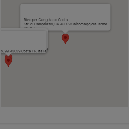
Bivio per Cangelasio Costa
Str. di Cangelasio, 34, 43039 Salsomaggiore Terme
PR, Italia
ciatore
io, 100, 43039 Costa PR, Italia
io, 99, 43039 Costa PR, Italia