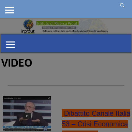
VIDEO
Dibattito Canale Italia
53 – Crisi Economica