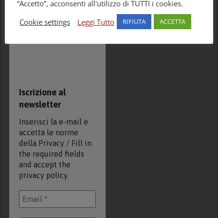
“Accetto”, acconsenti all'utilizzo di TUTTI i cookies.
Cookie settings
Leggi Tutto
RIFIUTA
ACCETTA
Iscrizione al
newsletter
Inserisci la e-mail e
accetta le norme
della Privacy / Fill in
the required fields
and accept the
privacy policy.