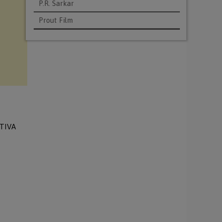
P.R. Sarkar
Prout Film
TTIVA