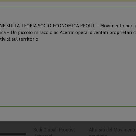
NE SULLA TEORIA SOCIO-ECONOMICA PROUT – Movimento per l
 – Un piccolo miracolo ad Acerra: operai diventati proprietari d
ività sul territorio
Sedi Globali Proutist
Altri siti del Moviment