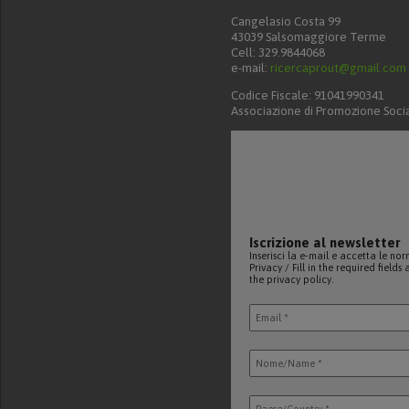
Cangelasio Costa 99
43039 Salsomaggiore Terme
Cell: 329.9844068
e-mail:
ricercaprout@gmail.com
Codice Fiscale: 91041990341
Associazione di Promozione Soci
Iscrizione al newsletter
Inserisci la e-mail e accetta le no
Privacy / Fill in the required field
the privacy policy.