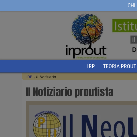
CHI
IRP
TEORIA PROUT
IRP
→
Il Notiziario
Il Notiziario proutista