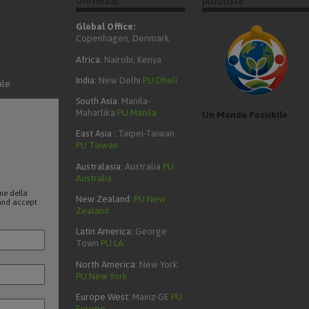
Universal
proutista
Global Office:
Copenhagen, Denmark
Africa:
Nairobi, Kenya
India:
New Delhi
PU Dheli
ale
South Asia:
Manila-
Maharlika
PU Manila
Un Mondo Possibile
East Asia :
Taipei-Taiwan
PU Taiwan
Australasia:
Australia
PU
Australia
rme della
New Zealand:
PU New
s and accept
Zealand
Latin America:
George
Town
PU LA
North America:
New York
PU New York
Europe West:
Mainz-GE
PU
Europe