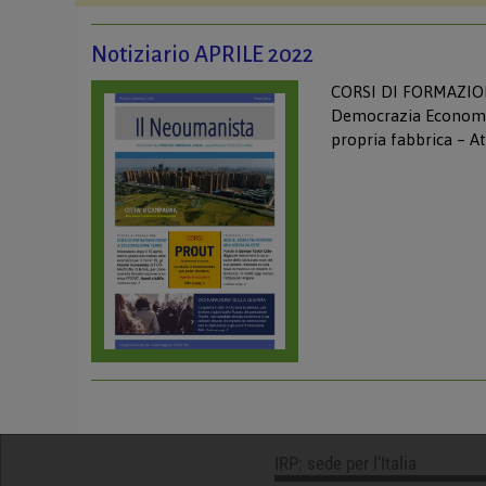
Notiziario APRILE 2022
CORSI DI FORMAZIO
Democrazia Economica
propria fabbrica – Att
IRP: sede per l’Italia