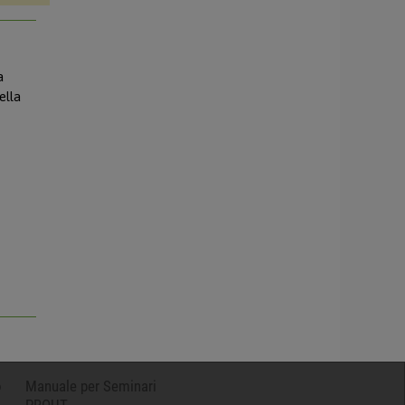
a
ella
o
Manuale per Seminari