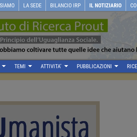
 SIAMO
LA SEDE
BILANCIO IRP
IL NOTIZIARIO
CO
TEMI
ATTIVITA’
PUBBLICAZIONI
RIC