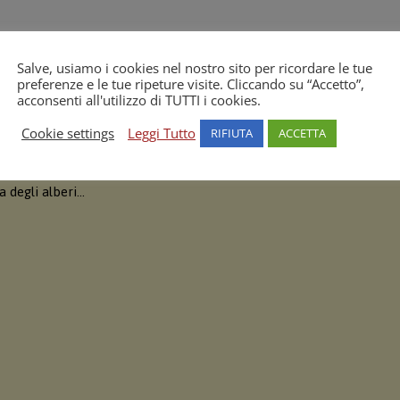
Salve, usiamo i cookies nel nostro sito per ricordare le tue
preferenze e le tue ripeture visite. Cliccando su “Accetto”,
acconsenti all'utilizzo di TUTTI i cookies.
Cookie settings
Leggi Tutto
RIFIUTA
ACCETTA
NE SULLA TEORIA SOCIO-ECONOMICA PROUT – Governo Mondiale
 bianche sul lavoro!, La nostra verde scuola, Buone Notizie, Cosa
 degli alberi…