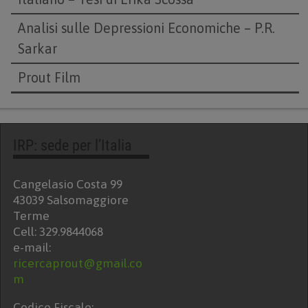
Analisi sulle Depressioni Economiche – P.R.
Sarkar
Prout Film
IRP: sede per l’Italia
Cangelasio Costa 99
43039 Salsomaggiore
Terme
Cell: 329.9844068
e-mail:
ricercaprout@gmail.co
m
Codice Fiscale: