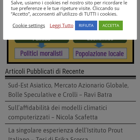
Salve, usiamo i cookies nel nostro sito per ricordare le
tue preferenze e le tue ripeture visite. Cliccando su
“Accetto”, acconsenti all'utilizzo di TUTTI i cookies.
Cookie settings
Leggi Tutto
RIFIUTA
ACCETTA
Articoli Pubblicati di Recente
Sud-Est Asiatico, Mercato Azionario Globale,
Bolle Speculative e Crolli – Ravi Batra
Sull’affidabilità dei modelli climatici
computerizzati – Nicola Scafetta
La singolare esperienza dell’Istituto Prout
Italiano – Tesi di Erika Scossa