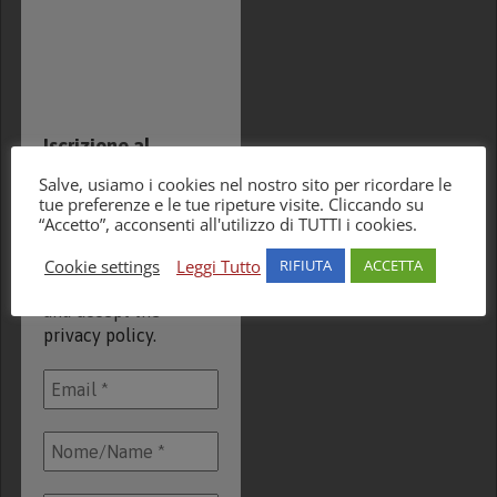
Iscrizione al
newsletter
Salve, usiamo i cookies nel nostro sito per ricordare le
tue preferenze e le tue ripeture visite. Cliccando su
Inserisci la e-mail e
“Accetto”, acconsenti all'utilizzo di TUTTI i cookies.
accetta le norme
della Privacy / Fill in
Cookie settings
Leggi Tutto
RIFIUTA
ACCETTA
the required fields
and accept the
privacy policy.