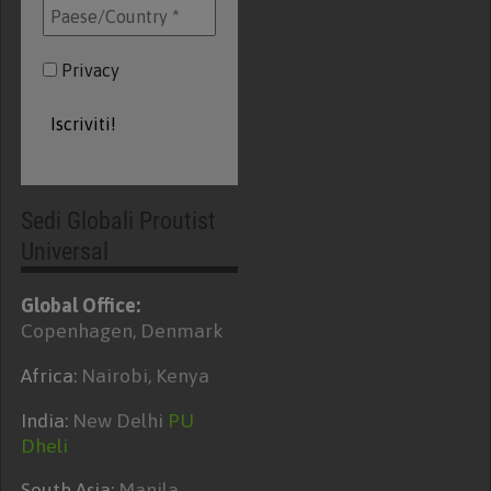
Privacy
Sedi Globali Proutist
Universal
Global Office:
Copenhagen, Denmark
Africa:
Nairobi, Kenya
India:
New Delhi
PU
Dheli
South Asia:
Manila-